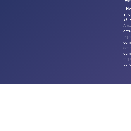
res
-
No
En c
Afil
Ama
obte
ingr
com
adsc
cump
requ
apli