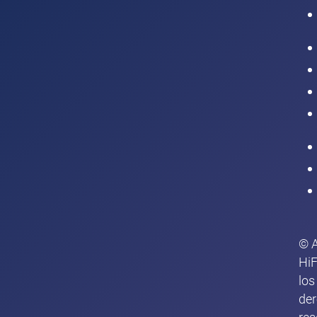
Intranet
© 
HiF
los
de