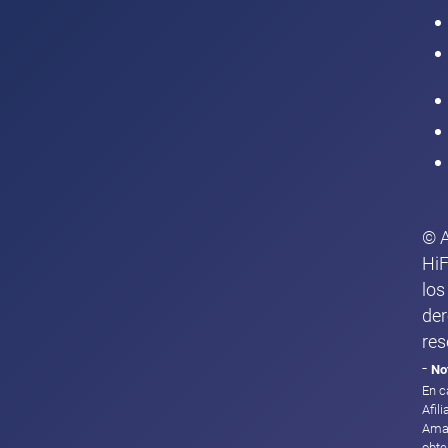
Intranet
© 
HiF
los
de
res
-
No
En c
Afil
Ama
obte