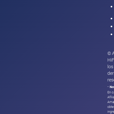
Intranet
© 
HiF
los
de
res
-
No
En c
Afil
Ama
obte
ingr