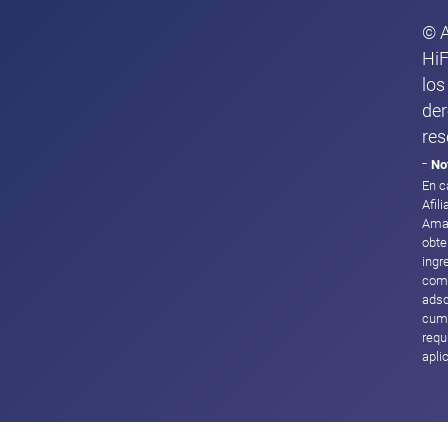
© 
HiF
los
de
res
-
No
En c
Afil
Ama
obte
ingr
com
adsc
cump
requ
apli