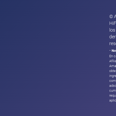
© 
HiF
los
de
res
-
No
En c
Afil
Ama
obte
ingr
com
adsc
cump
requ
apli