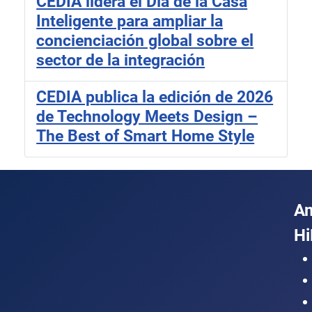
CEDIA lidera el Día de la Casa
Inteligente para ampliar la
concienciación global sobre el
sector de la integración
CEDIA publica la edición de 2026
de Technology Meets Design –
The Best of Smart Home Style
A
Hi