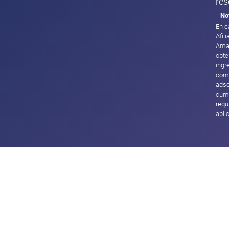
res
-
No
En c
Afil
Ama
obte
ingr
com
adsc
cump
requ
apli