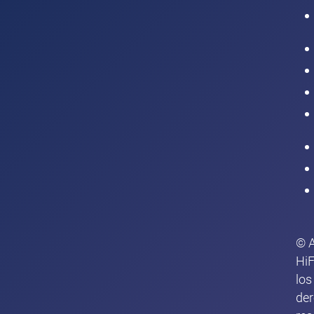
Intranet
© 
HiF
los
de