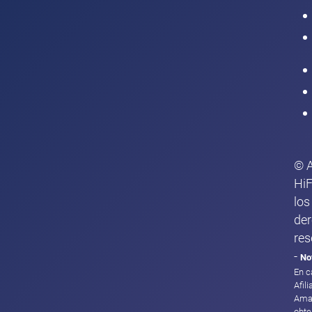
Intranet
© 
HiF
los
de
res
-
No
En c
Afil
Ama
obte