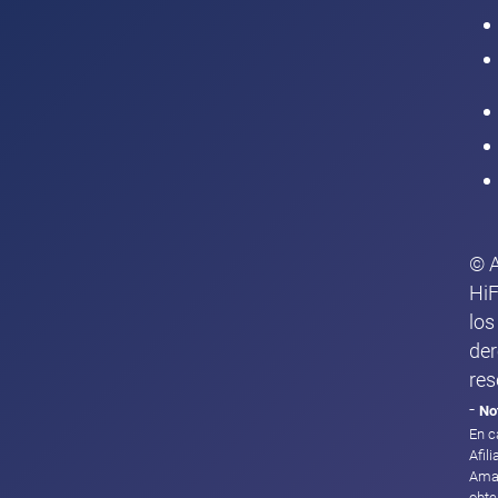
Intranet
© 
HiF
los
de
res
-
No
En c
Afil
Ama
obte