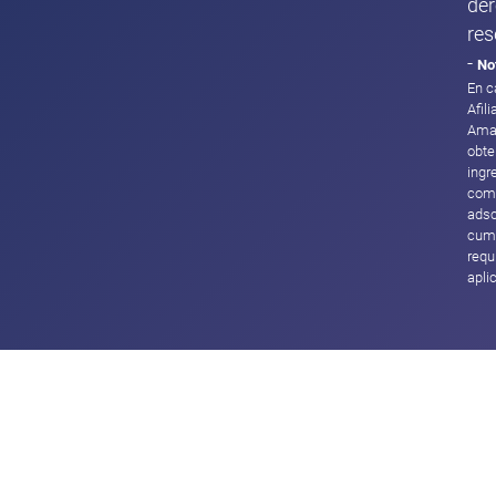
de
res
-
No
En c
Afil
Ama
obte
ingr
com
adsc
cump
requ
apli