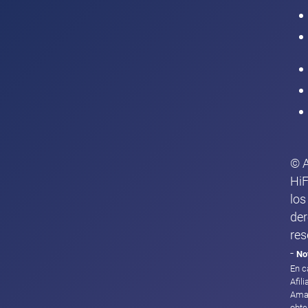
Intranet
© 
HiF
los
de
res
-
No
En c
Afil
Ama
obte