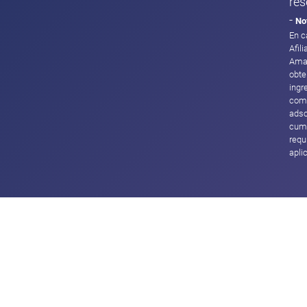
res
-
No
En c
Afil
Ama
obte
ingr
com
adsc
cump
requ
apli