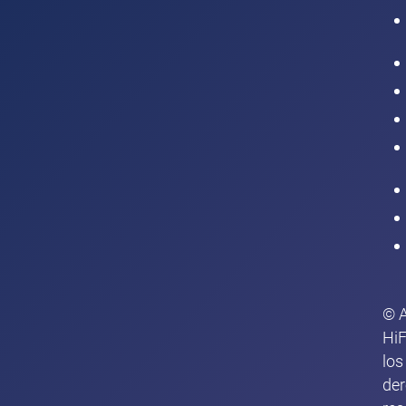
Intranet
© 
HiF
los
de