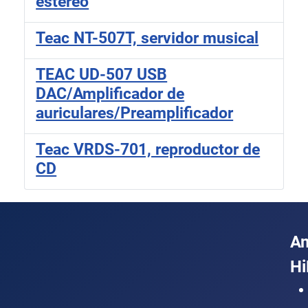
estéreo
Teac NT-507T, servidor musical
TEAC UD-507 USB
DAC/Amplificador de
auriculares/Preamplificador
Teac VRDS-701, reproductor de
CD
A
Hi