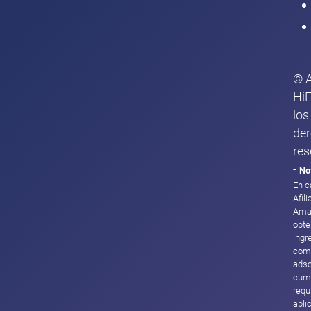
© 
HiF
los
de
res
-
No
En c
Afil
Ama
obte
ingr
com
adsc
cump
requ
apli