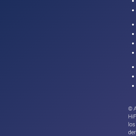
Intranet
© 
HiF
los
de