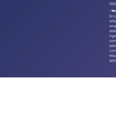
res
-
No
En c
Afil
Ama
obte
ingr
com
adsc
cump
requ
apli