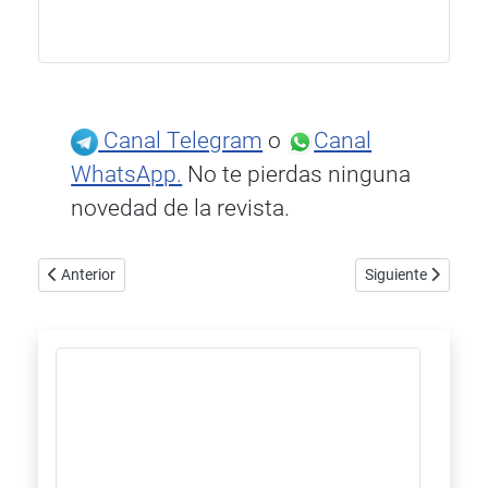
Canal Telegram
o
Canal
WhatsApp.
No te pierdas ninguna
novedad de la revista.
Artículo anterior: IsoTek celebra su 25.º aniversario con dos nuev
Artículo siguiente
Anterior
Siguiente