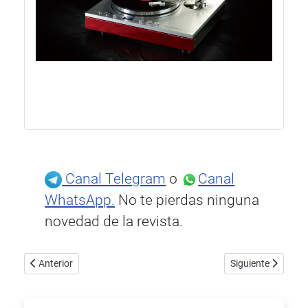
Canal Telegram
o
Canal
WhatsApp.
No te pierdas ninguna
novedad de la revista.
Artículo anterior: HOUCHMAND Audio M1: un nuevo referente en son
Artículo siguiente
Anterior
Siguiente