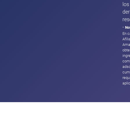
los
de
res
-
No
En c
Afil
Ama
obte
ingr
com
adsc
cump
requ
apli