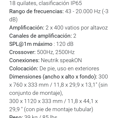
18 quilates, clasificación IP65
Rango de frecuencias:
43 - 20.000 Hz (-3
dB)
Amplificación:
2 x 400 vatios por altavoz
Canales de amplificación:
2
SPL@1m máximo
: 120 dB
Crossover:
500Hz, 2500Hz
Conexiones:
Neutrik speakON
Colocación:
De pie, uso en exteriores
Dimensiones (ancho x alto x fondo):
300
x 760 x 333 mm / 11,8 x 29,9 x 13,1" (sin
conjunto de montaje),
300 x 1120 x 333 mm / 11,8 x 44,1 x
29,9 " (con pie de montaje tubular)
Peso:
39 kg / 85 lbs