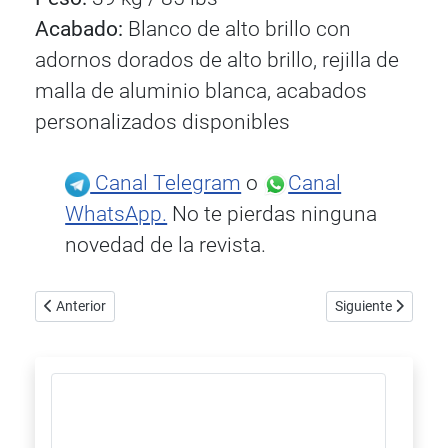
Acabado:
Blanco de alto brillo con
adornos dorados de alto brillo, rejilla de
malla de aluminio blanca, acabados
personalizados disponibles
Canal Telegram
o
Canal
WhatsApp.
No te pierdas ninguna
novedad de la revista.
Artículo anterior: ISE 2022 celebra su debut triunfal en Barcelona
Artículo siguiente
Anterior
Siguiente