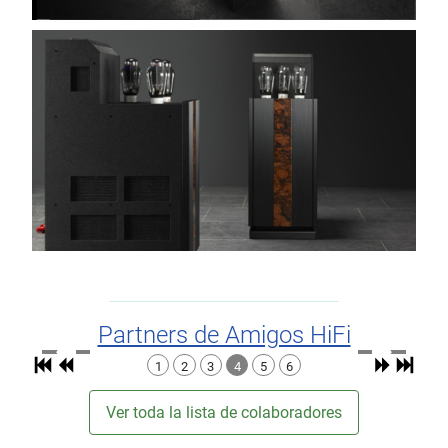
Partners de Amigos HiFi
1
2
3
4
5
6
Ver toda la lista de colaboradores