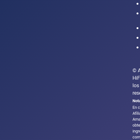
Intranet
© 
HiF
los
res
Not
En c
Afil
Ama
obt
ingr
com