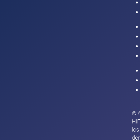
Intranet
© 
HiF
los
de