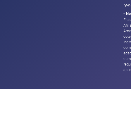
res
-
No
En c
Afil
Ama
obte
ingr
com
adsc
cump
requ
apli