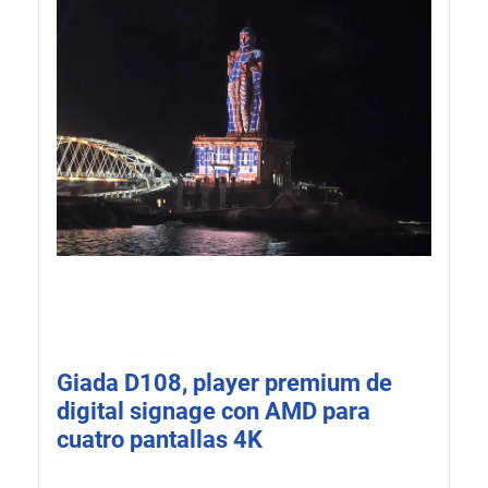
Giada D108, player premium de
digital signage con AMD para
cuatro pantallas 4K