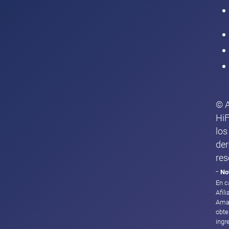
Intranet
© 
HiF
los
de
res
-
No
En c
Afil
Ama
obte
ingr