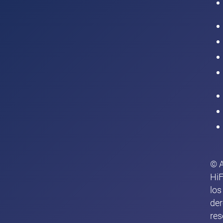
Intranet
© 
HiF
los
de
res