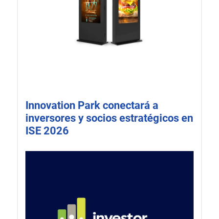
Innovation Park conectará a
inversores y socios estratégicos en
ISE 2026