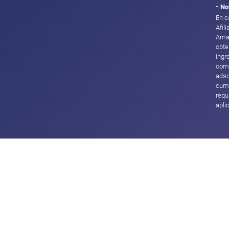
-
No
En c
Afil
Ama
obte
ingr
com
adsc
cump
requ
apli