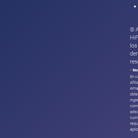
© 
HiF
los
de
res
-
No
En c
Afil
Ama
obte
ingr
com
adsc
cump
requ
apli