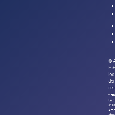
Intranet
© 
HiF
los
de
res
-
No
En c
Afil
Ama
obte