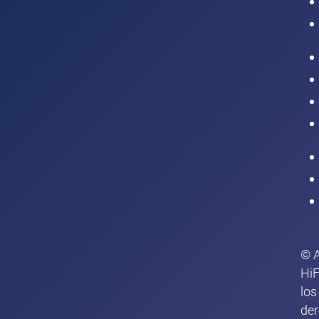
Intranet
© 
HiF
los
de