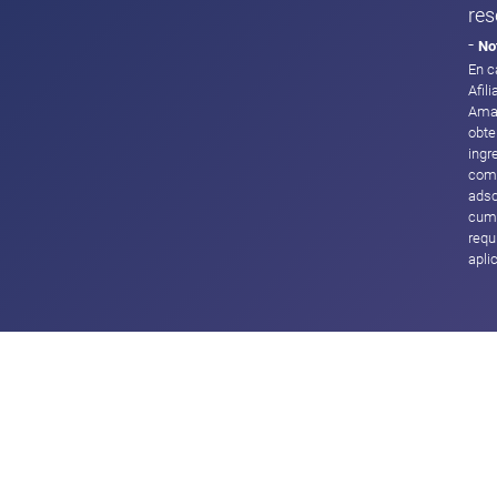
res
-
No
En c
Afil
Ama
obte
ingr
com
adsc
cump
requ
apli