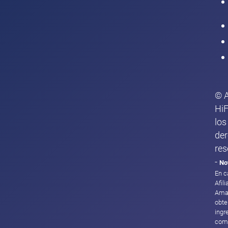
Intranet
© 
HiF
los
de
res
-
No
En c
Afil
Ama
obte
ingr
com