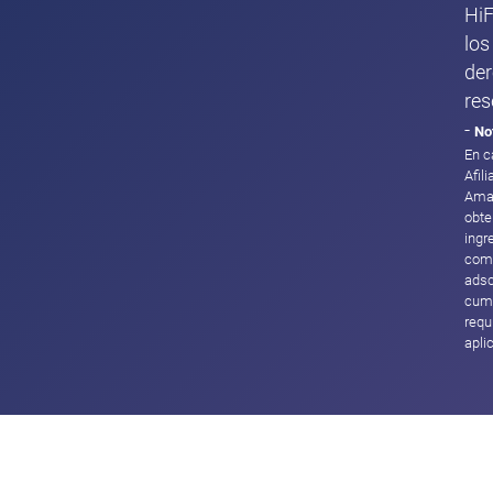
HiF
los
de
res
-
No
En c
Afil
Ama
obte
ingr
com
adsc
cump
requ
apli