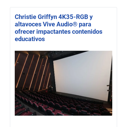
Christie Griffyn 4K35-RGB y
altavoces Vive Audio® para
ofrecer impactantes contenidos
educativos