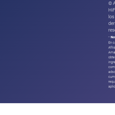
© 
HiF
los
de
res
-
No
En c
Afil
Ama
obte
ingr
com
adsc
cump
requ
apli