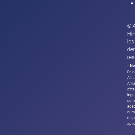
© 
HiF
los
de
res
-
No
En c
Afil
Ama
obte
ingr
com
adsc
cump
requ
apli