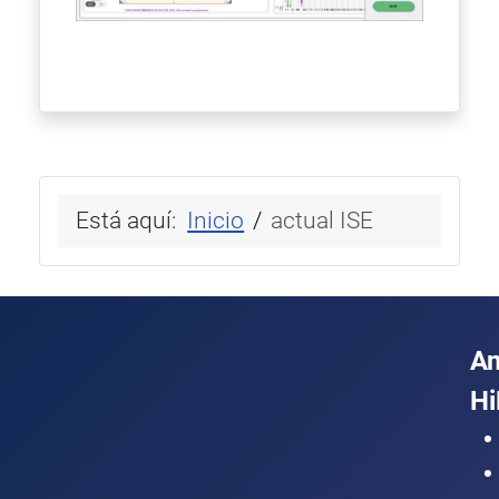
Está aquí:
Inicio
actual ISE
A
Hi