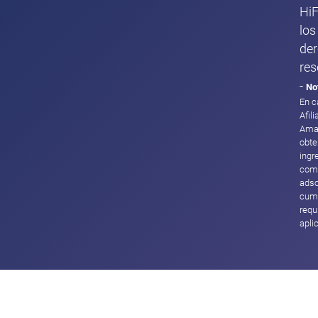
HiF
los
de
res
-
No
En c
Afil
Ama
obte
ingr
com
adsc
cump
requ
apli