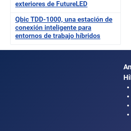
exteriores de FutureLED
Qbic TDD-1000, una estación de
conexión inteligente para
entornos de trabajo híbridos
A
Hi