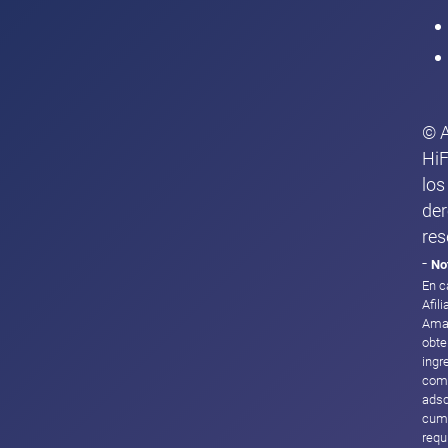
© 
HiF
los
de
res
-
No
En c
Afil
Ama
obte
ingr
com
adsc
cump
requ