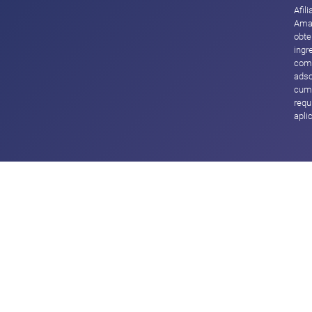
Afil
Ama
obte
ingr
com
adsc
cump
requ
apli