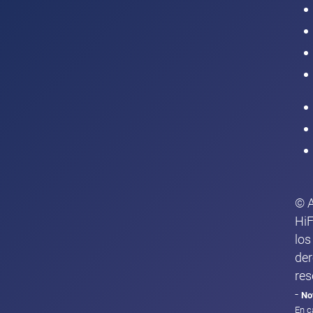
Intranet
© 
HiF
los
de
res
-
No
En c