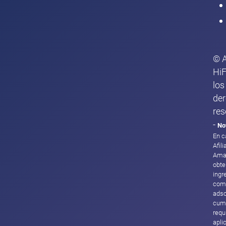
© 
HiF
los
de
res
-
No
En c
Afil
Ama
obte
ingr
com
adsc
cump
requ
apli