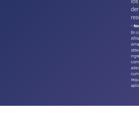
los
de
res
-
No
En c
Afil
Ama
obte
ingr
com
adsc
cump
requ
apli