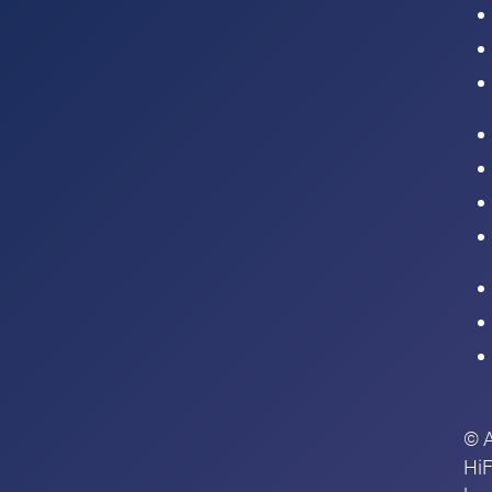
Intranet
© 
HiF