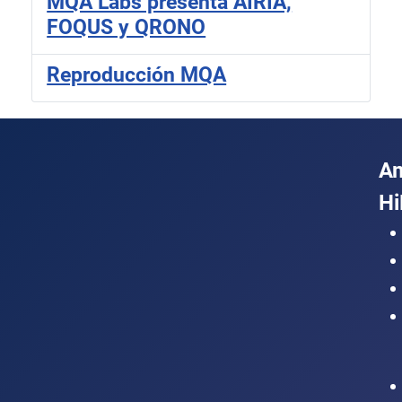
MQA Labs presenta AIRIA,
FOQUS y QRONO
Reproducción MQA
A
Hi