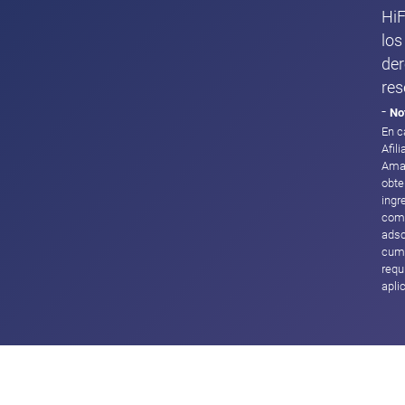
HiF
los
de
res
-
No
En c
Afil
Ama
obte
ingr
com
adsc
cump
requ
apli