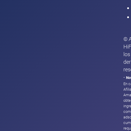
© 
HiF
los
de
res
-
No
En c
Afil
Ama
obte
ingr
com
adsc
cump
requ