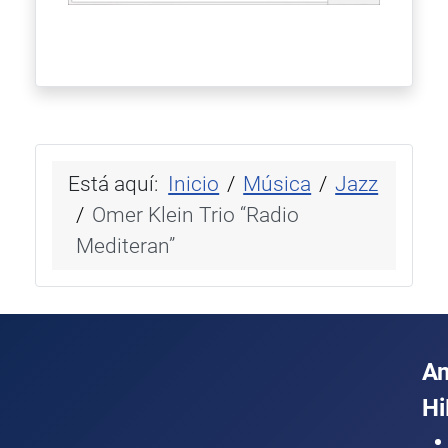
Está aquí:
Inicio
Música
Jazz
Omer Klein Trio “Radio
Mediteran”
A
Hi