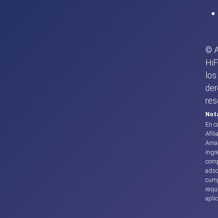
© 
HiF
los
de
res
Not
En c
Afili
Amaz
ingr
com
adsc
cump
requ
apli