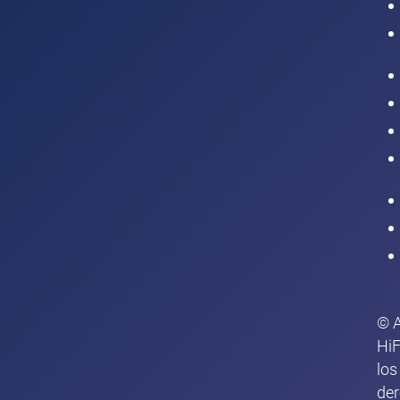
Intranet
© 
HiF
los
de