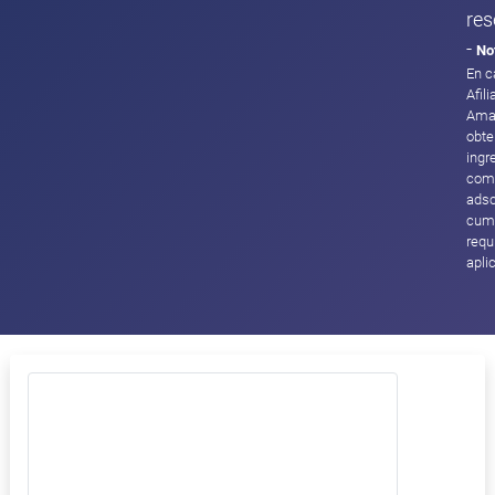
res
-
No
En c
Afil
Ama
obte
ingr
com
adsc
cump
requ
apli