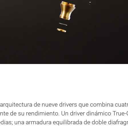
rquitectura de nueve drivers que combina cuatro
rente de su rendimiento. Un driver dinámico True
dias; una armadura equilibrada de doble diafrag