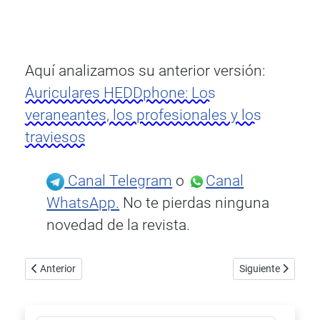
Aquí analizamos su anterior versión:
Auriculares HEDDphone: Los
veraneantes, los profesionales y los
traviesos
Canal Telegram
o
Canal
WhatsApp.
No te pierdas ninguna
novedad de la revista.
Artículo anterior: NuPrime Evolution DAC-2
Artículo siguient
Anterior
Siguiente