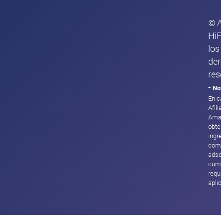
© 
HiF
los
de
res
-
No
En c
Afil
Ama
obte
ingr
com
adsc
cump
requ
apli