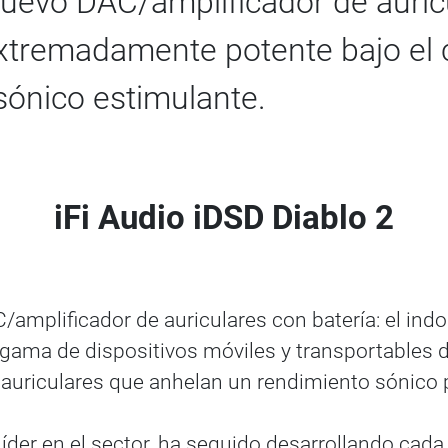
 nuevo DAC/amplificador de auric
extremadamente potente bajo el 
sónico estimulante.
iFi Audio iDSD Diablo 2
/amplificador de auriculares con batería: el in
re gama de dispositivos móviles y transportables 
 auriculares que anhelan un rendimiento sónico p
líder en el sector, ha seguido desarrollando cada