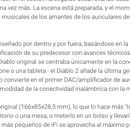
una vez más. La escena está preparada, y el mome
as musicales de los amantes de los auriculares d
señado por dentro y por fuera, basándose en la f
lificación de su predecesor con avances técnicos
iablo original se centraba únicamente en la cone
ne o una tableta - el Diablo 2 añade la última g
 convierte en el primer DAC/amplificador de aur
omodidad de la conectividad inalámbrica con la m
original (166x85x28,5 mm), lo que lo hace más "t
torio o una mesa, o meterlo en un bolso y llevarl
 más pequeños de iFi se aprovecha al máximo para