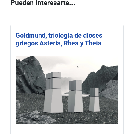
Pueden interesarte...
Goldmund, triología de dioses
griegos Asteria, Rhea y Theia