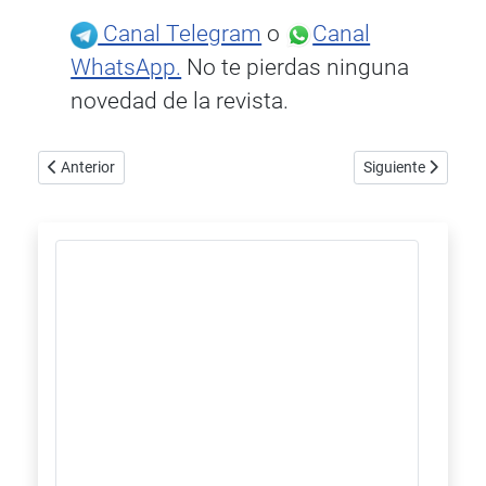
Canal Telegram
o
Canal
WhatsApp.
No te pierdas ninguna
novedad de la revista.
Artículo anterior: Monitor Audio renueva la serie Radius para es
Artículo siguiente
Anterior
Siguiente