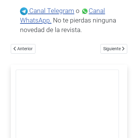
Canal Telegram
o
Canal
WhatsApp.
No te pierdas ninguna
novedad de la revista.
Artículo anterior: Raidho presenta el X1.6 Reference
Artículo siguien
Anterior
Siguiente