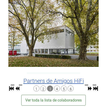
Partners de Amigos HiFi
1
2
3
4
5
6
Ver toda la lista de colaboradores