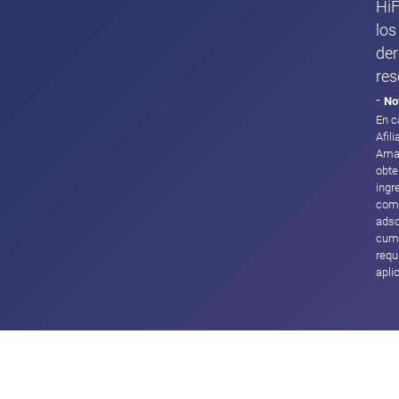
HiF
los
de
res
-
No
En c
Afil
Ama
obte
ingr
com
adsc
cump
requ
apli