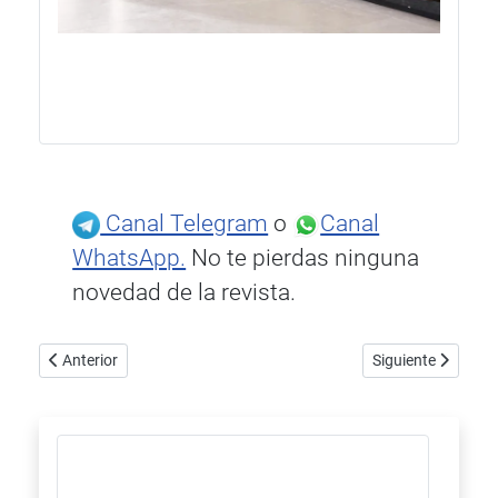
Canal Telegram
o
Canal
WhatsApp.
No te pierdas ninguna
novedad de la revista.
Artículo anterior: El nuevo Vertere DG X: una evolución revolucio
Artículo siguient
Anterior
Siguiente