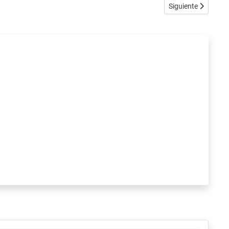
Artículo siguiente
Siguiente