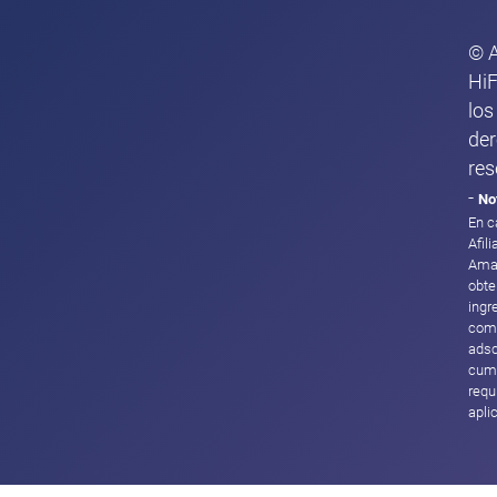
© 
HiF
los
de
res
-
No
En c
Afil
Ama
obte
ingr
com
adsc
cump
requ
apli