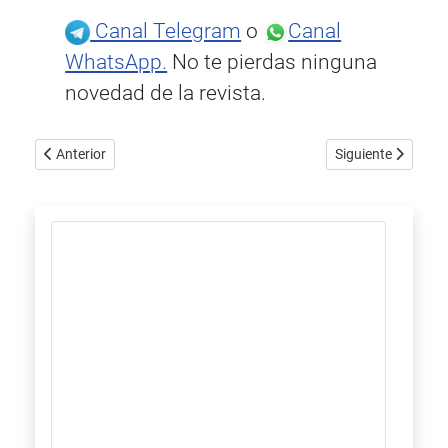
Canal Telegram
o
Canal
WhatsApp.
No te pierdas ninguna
novedad de la revista.
Artículo anterior: Concept lanza el reproductor digital Giada DN76
Artículo siguiente
Anterior
Siguiente