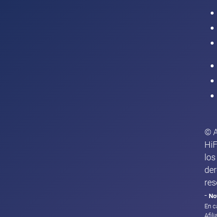
Intranet
© 
HiF
los
de
res
-
No
En c
Afil