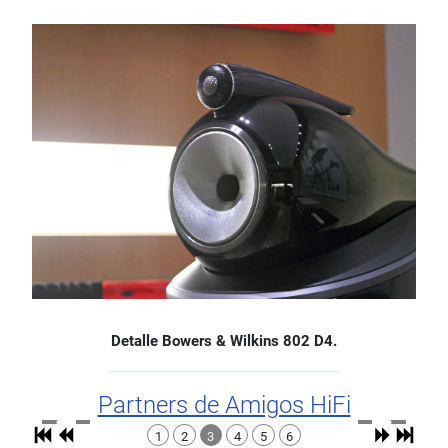
Detalle Bowers & Wilkins 802 D4.
Partners de Amigos HiFi
1
2
3
4
5
6