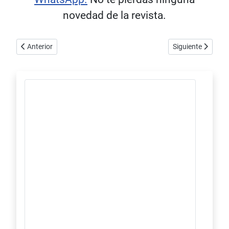
novedad de la revista.
Artículo anterior: Canal AHF-TV: ISE 2025 BCN, Masterclass de Au
Artículo siguiente
Anterior
Siguiente