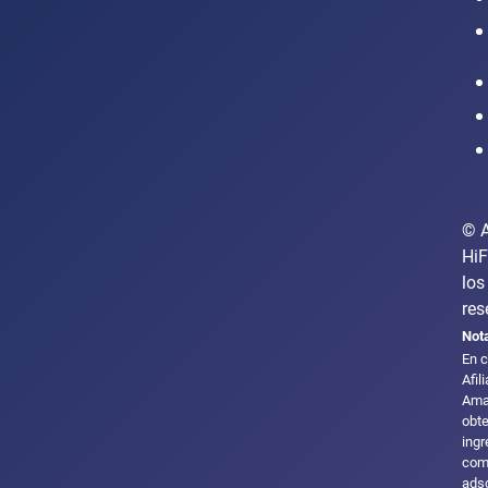
Intranet
© 
HiF
los
res
Not
En c
Afil
Ama
obt
ingr
com
adsc