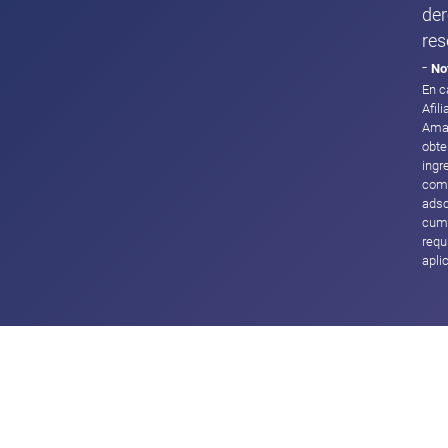
de
res
-
No
En c
Afil
Ama
obte
ingr
com
adsc
cump
requ
apli