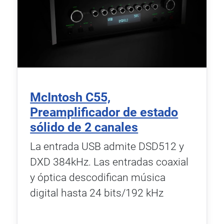
McIntosh C55,
Preamplificador de estado
sólido de 2 canales
La entrada USB admite DSD512 y
DXD 384kHz. Las entradas coaxial
y óptica descodifican música
digital hasta 24 bits/192 kHz