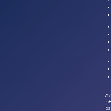
Intranet
© 
HiF
los