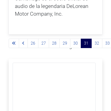
audio de la legendaria DeLorean
Motor Company, Inc.
26
27
28
29
30
31
32
33
Página 31 de 93