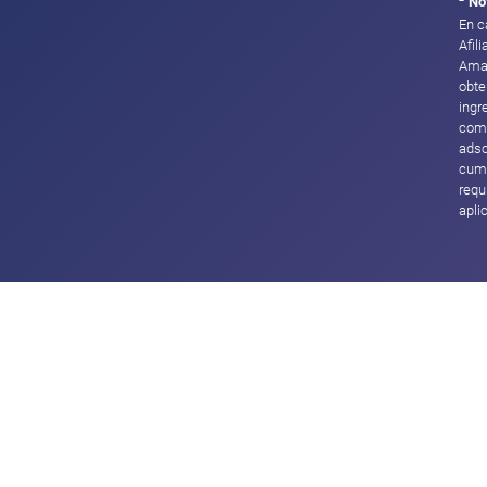
-
No
En c
Afil
Ama
obte
ingr
com
adsc
cump
requ
apli