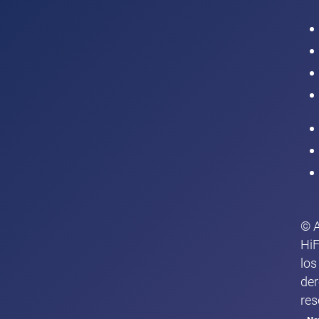
Intranet
© 
HiF
los
de
res