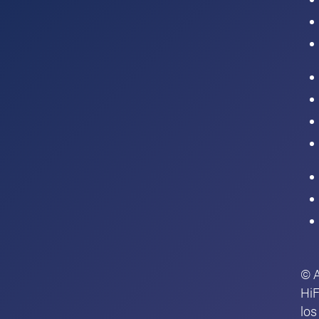
Intranet
© 
HiF
los