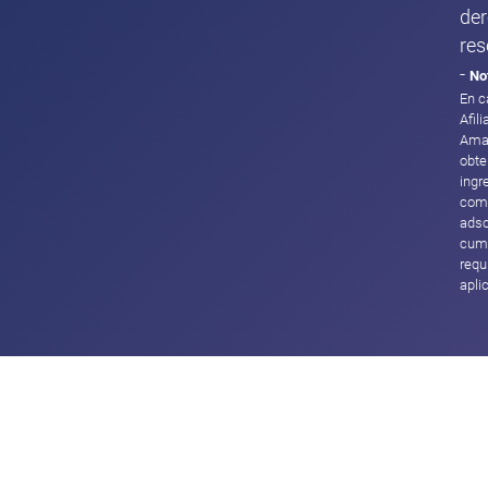
de
res
-
No
En c
Afil
Ama
obte
ingr
com
adsc
cump
requ
apli