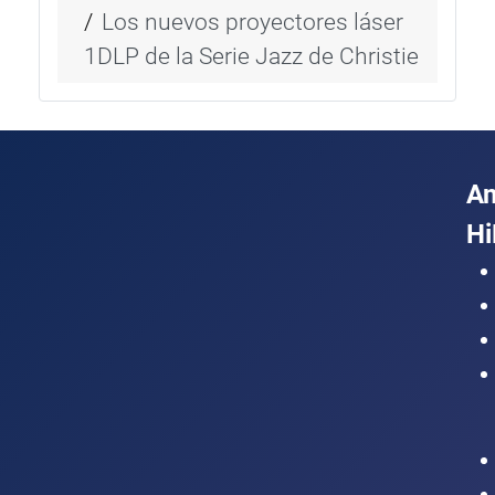
Los nuevos proyectores láser
1DLP de la Serie Jazz de Christie
A
Hi