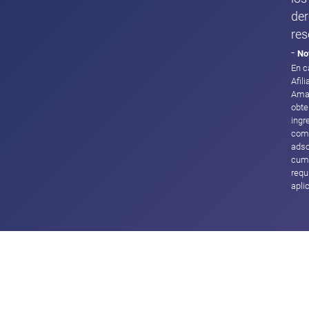
de
res
-
No
En c
Afil
Ama
obte
ingr
com
adsc
cump
requ
apli