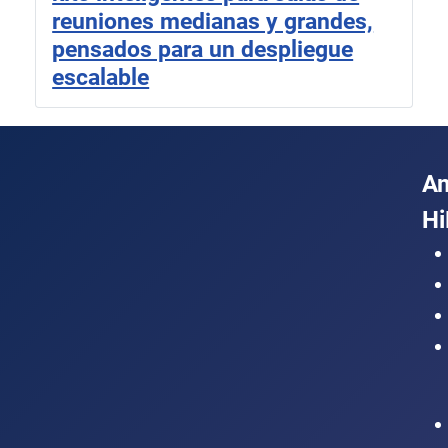
reuniones medianas y grandes,
pensados para un despliegue
escalable
A
Hi